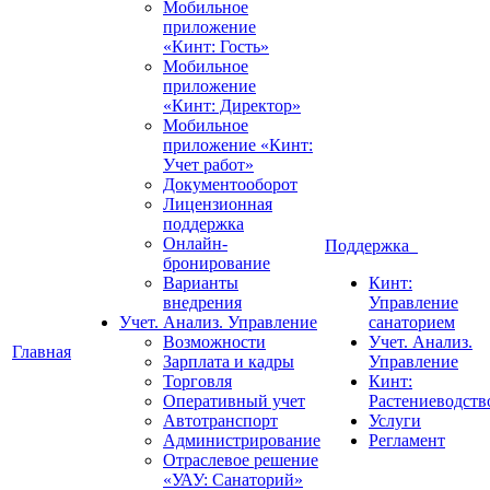
Мобильное
приложение
«Кинт: Гость»
Мобильное
приложение
«Кинт: Директор»
Мобильное
приложение «Кинт:
Учет работ»
Документооборот
Лицензионная
поддержка
Онлайн-
Поддержка
бронирование
Варианты
Кинт:
внедрения
Управление
Учет. Анализ. Управление
санаторием
Возможности
Учет. Анализ.
Главная
Зарплата и кадры
Управление
Торговля
Кинт:
Оперативный учет
Растениеводств
Автотранспорт
Услуги
Администрирование
Регламент
Отраслевое решение
«УАУ: Санаторий»