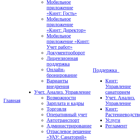
Мобильное
приложение
«Кинт: Гость»
Мобильное
приложение
«Кинт: Директор»
Мобильное
приложение «Кинт:
Учет работ»
Документооборот
Лицензионная
поддержка
Онлайн-
Поддержка
бронирование
Варианты
Кинт:
внедрения
Управление
Учет. Анализ. Управление
санаторием
Возможности
Учет. Анализ.
Главная
Зарплата и кадры
Управление
Торговля
Кинт:
Оперативный учет
Растениеводств
Автотранспорт
Услуги
Администрирование
Регламент
Отраслевое решение
«УАУ: Санаторий»