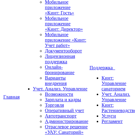
Мобильное
приложение
«Кинт: Гость»
Мобильное
приложение
«Кинт: Директор»
Мобильное
приложение «Кинт:
Учет работ»
Документооборот
Лицензионная
поддержка
Онлайн-
Поддержка
бронирование
Варианты
Кинт:
внедрения
Управление
Учет. Анализ. Управление
санаторием
Возможности
Учет. Анализ.
Главная
Зарплата и кадры
Управление
Торговля
Кинт:
Оперативный учет
Растениеводств
Автотранспорт
Услуги
Администрирование
Регламент
Отраслевое решение
«УАУ: Санаторий»